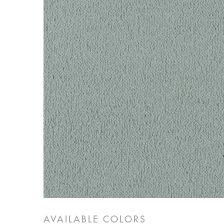
FLAME RETARDANT
NA
VEL
BL
WA
28
ALL
AVAILABLE COLORS