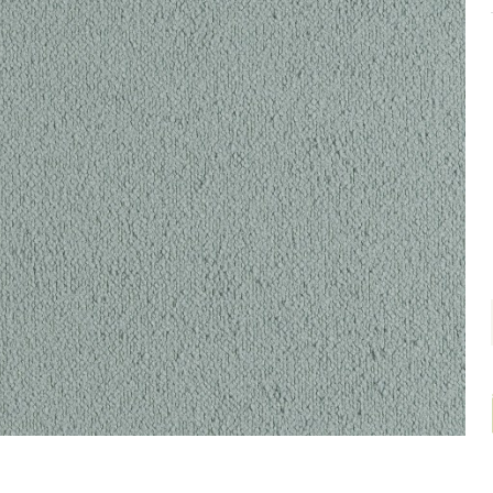
TURAL
VET
ACKOUT
TER CLEAN
0 CM