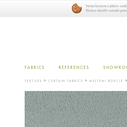
Strona korzysta z plików cooki
Możesz określić warunki przec
FABRICS
REFERENCES
SHOWRO
TEXTILES
CURTAIN FABRICS
MELTEMI BOUCLE
USE
HOTEL
STY
HISTORICAL
SHEERS
PLA
OTHER
CURTAINS
MO
UPHOLSTERY
CLA